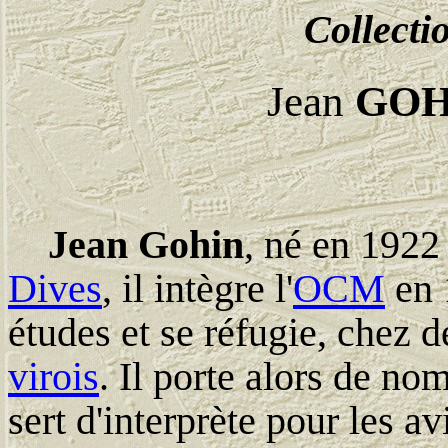
Collecti
Jean
GOH
Jean Gohin
, né en 1922
Dives
, il intègre l'
OCM
en 
études et se réfugie, chez d
virois
. Il porte alors de no
sert d'interprète pour les av