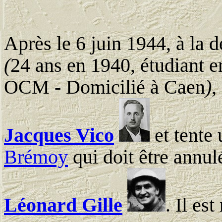
Après le 6 juin 1944, à la
(
24 ans en 1940, étudiant e
OCM - Domicilié à Caen
)
,
Jacques Vico
et tente 
Brémoy
qui doit être annul
Léonard Gille
. Il es